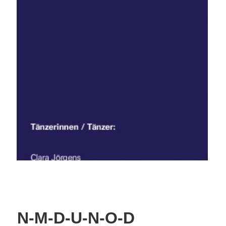
N-M-D-U-N-O-D