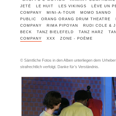
JETÉ
LE HUIT
LES VIKINGS
LÈVE UN P
COMPANY
MINI-A-TOUR
MOMO SANNO
PUBLIC
ORANG ORANG DRUM THEATRE
COMPANY
RIMA PIPOYAN
RUDI COLE & 
BECK
TANZ BIELEFELD
TANZ HARZ
TA
COMPANY
XXX
ZONE - POÈME
© Sämtliche Fotos in den Alben unterliegen dem Urhebe
strafrechtlich verfolgt. Danke für’s Verständnis.