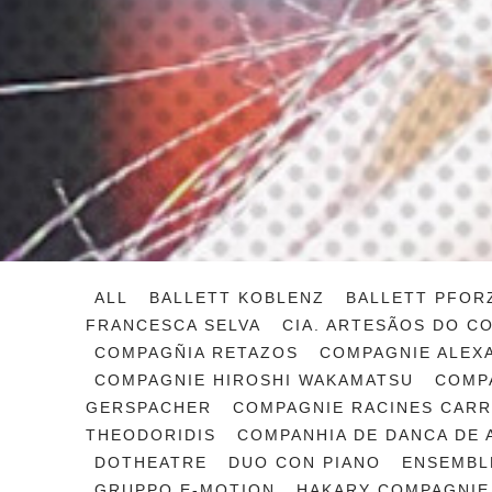
ALL
BALLETT KOBLENZ
BALLETT PFOR
FRANCESCA SELVA
CIA. ARTESÃOS DO C
COMPAGÑIA RETAZOS
COMPAGNIE ALEX
COMPAGNIE HIROSHI WAKAMATSU
COMPA
GERSPACHER
COMPAGNIE RACINES CAR
THEODORIDIS
COMPANHIA DE DANCA DE 
DOTHEATRE
DUO CON PIANO
ENSEMBLE
GRUPPO E-MOTION
HAKARY COMPAGNIE