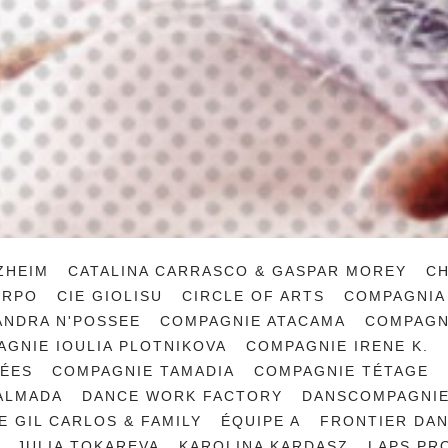
ZHEIM
CATALINA CARRASCO & GASPAR MOREY
C
ORPO
CIE GIOLISU
CIRCLE OF ARTS
COMPAGNIA 
ANDRA N'POSSEE
COMPAGNIE ATACAMA
COMPAGN
GNIE IOULIA PLOTNIKOVA
COMPAGNIE IRENE K.
RÉES
COMPAGNIE TAMADIA
COMPAGNIE TÉTAGE
ALMADA
DANCE WORK FACTORY
DANSCOMPAGNIE
 GIL CARLOS & FAMILY
ÉQUIPE A
FRONTIER DA
JULIA TOKAREVA
KAROLINA KARDASZ
LAPS PR